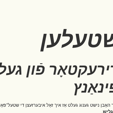
טעלען
ירעקטאָר פֿון געל
ינאַנץ
 האָבן נישט גענוג געלט אַז איך זאָל איבערזעצן די שטעל־פּאָס
ליש
.