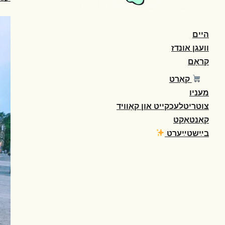
היים
וועגן אונדז
קראָם
קאַרט
מעניו
צוטריטלעכקייט און קאָוויד
קאָנטאַקט
בײַשטײַערט