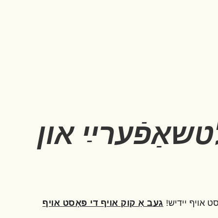
טשאַפֿערײַ און
ט אויף יידיש!
געב אַ קוק אויף די פּאָסט אויף