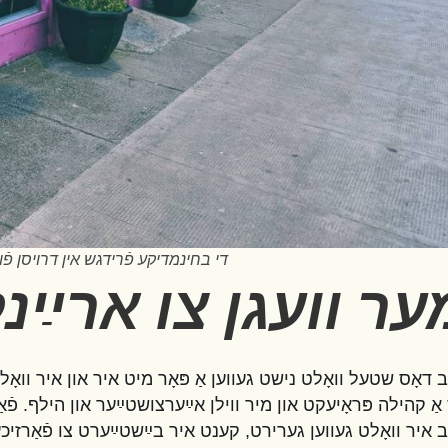
די בחינמדיקע פֿרידגש אין דרויסן פֿון
ער וועגן צו ארײַנל
ב דאָס שטעל וואָלט נישט געווען אַ פּאָר מיט איר און איר וואָלט 
 אַ קהילה פּראָיעקט און מיר ווילן אײַערצושטײַער און הילף. פֿאַ
ב איר וואָלט געווען גערירט, קענט איר בײַשטײַערט צו פֿאַרזיכער