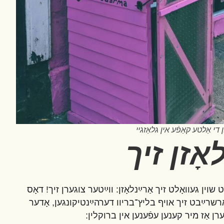
 די אַלטע קאַפֿע אין גלאַזגיי
אָזן זיך
שוין געוואָלט זיך אַרײַנלאָזן: ווײַטער צוגערן זיך! דאָס
רשרײַבט זיך אויף בליץ־בריוו דערהײַנטיקונגען, אָדער
ן אַז מיר קענען עפֿענען אין ברוקלין: