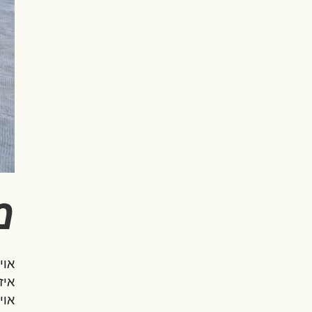
מ
אוי
איז
אוי