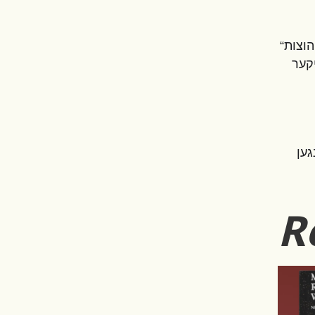
 הוצות
יקער
לונגען
R