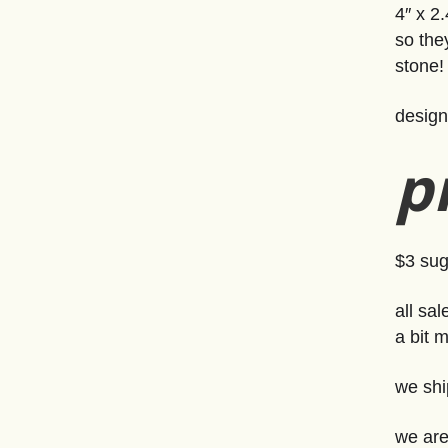
4″ x 2
so the
stone!
design
p
$3 sug
all sa
a bit 
we shi
we are