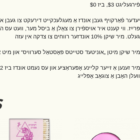
פֿירגעליגט $3, ביז $0
יעדער פֿאַרקויף געבן אונדז אַ מעגלעכקייט דירעקט צו געבן או“
פּרײַז. ווי קענט איר אויספֿירן צו צאָלן אַ ביסל מער, וועט עס ה
געלט. מיר שיקן 10% אונדזער רווחים צו צדקה אין עזה
מיר שיקן מיטן „אוניטעד סטייטס פּאָסטאַל סערוויס“ און מיט 
וועלן האָבן אַ צוגאָב אָפּלייג
s