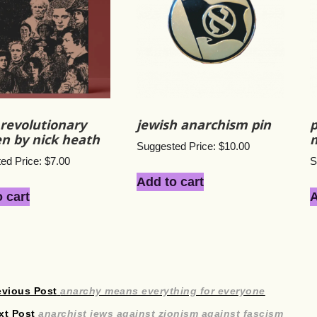
revolutionary
jewish anarchism pin
p
 by nick heath
Suggested Price:
$
10.00
ed Price:
$
7.00
S
Add to cart
 cart
A
Post
Previous
evious Post
anarchy means everything for everyone
Next
post:
xt Post
anarchist jews against zionism against fascism