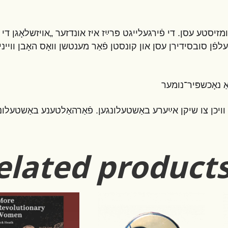
מזיסטע עסן. די פֿירגעלייגט פּרײַז איז אונדזער „אויזשלאָגן די
עלפֿן סובסידירן עסן און קונסטן פֿאַר מענטשן וואָס האָבן וויינ
אַ נאָכשפּיר־נומער
מיר זענען אַ זייער קליינע אָפּעראַציע און עס נעמט אונדז ביז 2 וויכן צו שיקן אײַערע באַשטעלונגען. פֿאַרהאַלטענע באַשטע
elated product