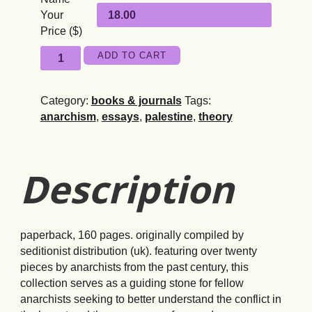
Your
Price ($)
a
ADD TO CART
palestine
reader
Category:
books & journals
Tags:
(incomplete)
anarchism
,
essays
,
palestine
,
theory
quantity
Description
paperback, 160 pages. originally compiled by
seditionist distribution (uk). featuring over twenty
pieces by anarchists from the past century, this
collection serves as a guiding stone for fellow
anarchists seeking to better understand the conflict in