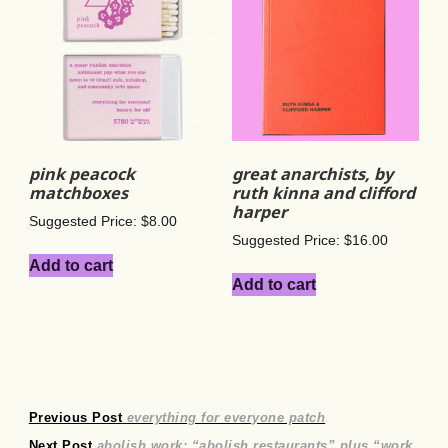
pink peacock
great anarchists, by
matchboxes
ruth kinna and clifford
harper
Suggested Price:
$
8.00
Suggested Price:
$
16.00
Add to cart
Add to cart
Post
Previous
Previous Post
everything for everyone patch
Next
post:
Next Post
abolish work: “abolish restaurants” plus “work,