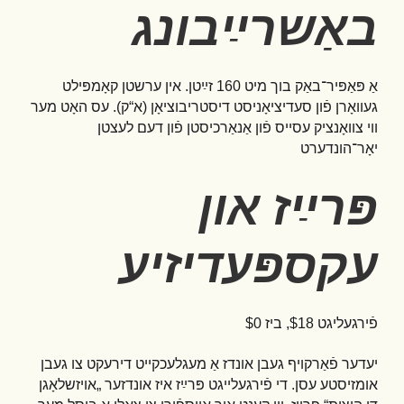
באַשרײַבונג
אַ פּאַפּיר־באַק בוך מיט 160 זײַטן. אין ערשטן קאָמפּילט
געוואָרן פֿון סעדיציאָניסט דיסטריבוציאָן (א“ק). עס האָט מער
ווי צוואָנציק עסייס פֿון אַנאַרכיסטן פֿון דעם לעצטן
יאָר־הונדערט
פּרײַז און
עקספּעדיזיע
פֿירגעליגט $18, ביז $0
יעדער פֿאַרקויף געבן אונדז אַ מעגלעכקייט דירעקט צו געבן
אומזיסטע עסן. די פֿירגעלייגט פּרײַז איז אונדזער „אויזשלאָגן