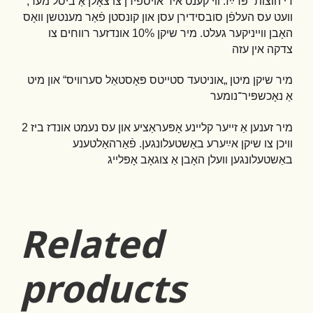
די הוצות“ פּרײַז. ווי קענט איר אויספֿירן צו צאָלן אַ ביסל מער,
וועט עס העלפֿן סובסידירן עסן און קונסטן פֿאַר מענטשן וואָס
האָבן ווייניקער געלט. מיר שיקן 10% אונדזער רווחים צו
צדקה אין עזה
מיר שיקן מיטן „אוניטעד סטייטס פּאָסטאַל סערוויס“ און מיט
אַ נאָכשפּיר־נומער
מיר זענען אַ זייער קליינע אָפּעראַציע און עס נעמט אונדז ביז 2
וויכן צו שיקן אײַערע באַשטעלונגען. פֿאַרהאַלטענע
באַשטעלונגען וועלן האָבן אַ צוגאָב אָפּלייג
Related
products